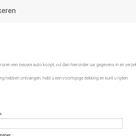
keren
oruren een nieuwe auto koopt, vul dan hieronder uw gegevens in en ver
g hebben ontvangen, hebt u een voorlopige dekking en kunt u rijden.
m
ummer