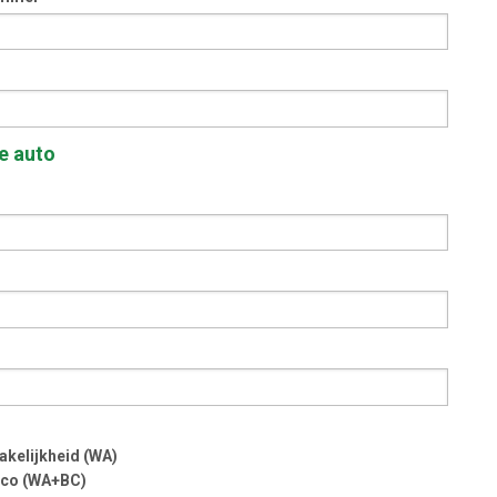
e auto
akelijkheid (WA)
sco (WA+BC)