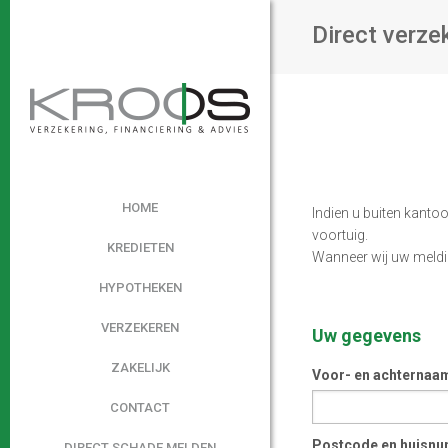
Direct verze
HOME
Indien u buiten kanto
voortuig.
KREDIETEN
Wanneer wij uw meldin
HYPOTHEKEN
VERZEKEREN
Uw gegevens
ZAKELIJK
Voor- en achternaa
CONTACT
Postcode en huisn
DIRECT SCHADE MELDEN