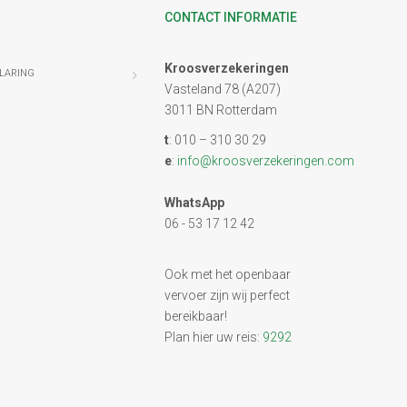
CONTACT INFORMATIE
Kroosverzekeringen
LARING
Vasteland 78 (A207)
3011 BN Rotterdam
t
: 010 – 310 30 29
e
:
info@kroosverzekeringen.com
WhatsApp
06 - 53 17 12 42
Ook met het openbaar
vervoer zijn wij perfect
bereikbaar!
Plan hier uw reis:
9292