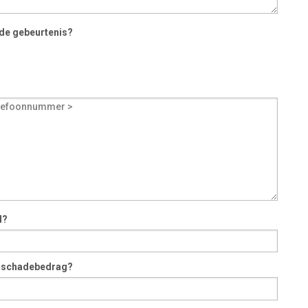
 de gebeurtenis?
d?
e schadebedrag?