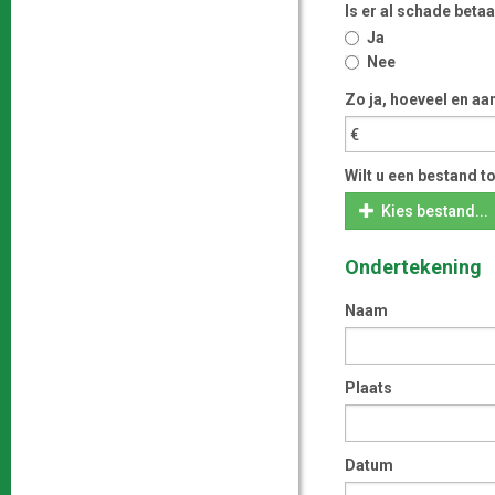
Is er al schade beta
Ja
Nee
Zo ja, hoeveel en aa
Wilt u een bestand 
Kies bestand...
Ondertekening
Naam
Plaats
Datum