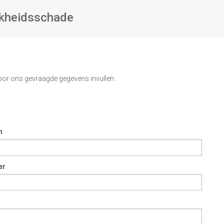
jkheidsschade
oor ons gevraagde gegevens invullen.
m
er